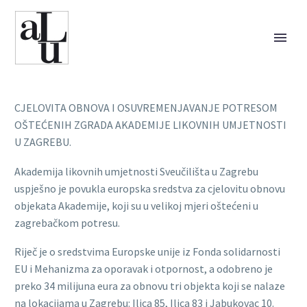
CJELOVITA OBNOVA I OSUVREMENJAVANJE POTRESOM
OŠTEĆENIH ZGRADA AKADEMIJE LIKOVNIH UMJETNOSTI
U ZAGREBU.
Akademija likovnih umjetnosti Sveučilišta u Zagrebu
uspješno je povukla europska sredstva za cjelovitu obnovu
objekata Akademije, koji su u velikoj mjeri oštećeni u
zagrebačkom potresu.
Riječ je o sredstvima Europske unije iz Fonda solidarnosti
EU i Mehanizma za oporavak i otpornost, a odobreno je
preko 34 milijuna eura za obnovu tri objekta koji se nalaze
na lokacijama u Zagrebu:
Ilica 85, Ilica 83 i Jabukovac 10.