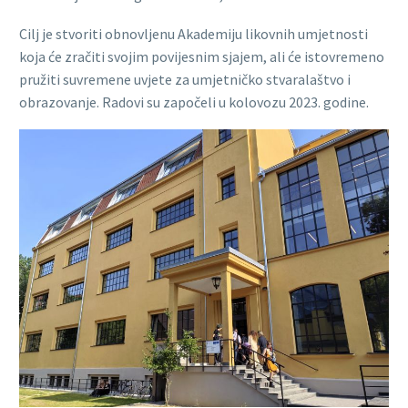
Cilj je stvoriti obnovljenu Akademiju likovnih umjetnosti
koja će zračiti svojim povijesnim sjajem, ali će istovremeno
pružiti suvremene uvjete za umjetničko stvaralaštvo i
obrazovanje. Radovi su započeli u kolovozu 2023. godine.