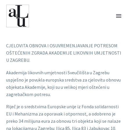
CJELOVITA OBNOVA I OSUVREMENJAVANJE POTRESOM
OŠTEĆENIH ZGRADA AKADEMIJE LIKOVNIH UMJETNOSTI
U ZAGREBU.
Akademija likovnih umjetnosti Sveučilišta u Zagrebu
uspješno je povukla europska sredstva za cjelovitu obnovu
objekata Akademije, koji su u velikoj mjeri oštećeni u
zagrebačkom potresu.
Riječ je o sredstvima Europske unije iz Fonda solidarnosti
EU i Mehanizma za oporavak i otpornost, a odobreno je
preko 34 milijuna eura za obnovu tri objekta koji se nalaze
na lokacijama u Zagrebu:
Ilica 85, Ilica 83 i Jabukovac 10.