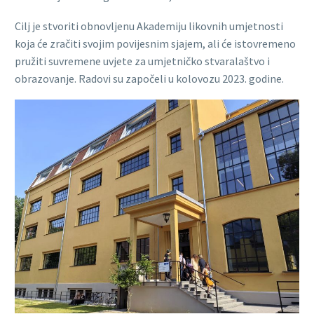
Cilj je stvoriti obnovljenu Akademiju likovnih umjetnosti
koja će zračiti svojim povijesnim sjajem, ali će istovremeno
pružiti suvremene uvjete za umjetničko stvaralaštvo i
obrazovanje. Radovi su započeli u kolovozu 2023. godine.